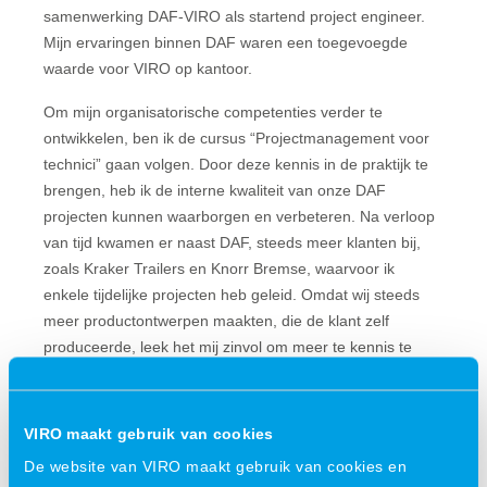
samenwerking DAF-VIRO als startend project engineer.
Mijn ervaringen binnen DAF waren een toegevoegde
waarde voor VIRO op kantoor.
Om mijn organisatorische competenties verder te
ontwikkelen, ben ik de cursus “Projectmanagement voor
technici” gaan volgen. Door deze kennis in de praktijk te
brengen, heb ik de interne kwaliteit van onze DAF
projecten kunnen waarborgen en verbeteren. Na verloop
van tijd kwamen er naast DAF, steeds meer klanten bij,
zoals Kraker Trailers en Knorr Bremse, waarvoor ik
enkele tijdelijke projecten heb geleid. Omdat wij steeds
meer productontwerpen maakten, die de klant zelf
produceerde, leek het mij zinvol om meer te kennis te
hebben van productietechnieken. Hierdoor was ik in staat
gerichter vragen te stellen bij klanten en de klantwensen
beter in te vullen. Dit heb ik gerealiseerd door de cursus
VIRO maakt gebruik van cookies
“Maakbaarheid en Materialen”, hier stonden
De website van VIRO maakt gebruik van cookies en
materiaalsoorten en specifieke productietechnieken