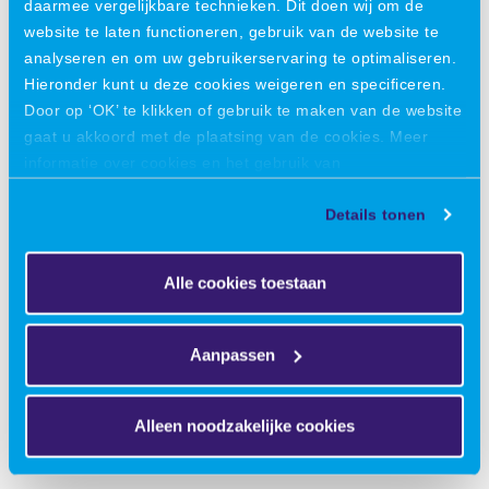
daarmee vergelijkbare technieken. Dit doen wij om de
centraal zoals lassen, verspanen en plaat/zetwerk.
website te laten functioneren, gebruik van de website te
analyseren en om uw gebruikerservaring te optimaliseren.
Om mijzelf te blijven ontwikkelen, heb ik ook gekeken
Hieronder kunt u deze cookies weigeren en specificeren.
naar specifieke werkzaamheden waarin ik beter wilde
Door op ‘OK’ te klikken of gebruik te maken van de website
worden en welke niet direct in mijn opleiding naar voren
gaat u akkoord met de plaatsing van de cookies. Meer
zijn gekomen. Ik kreeg steeds meer te maken met
informatie over cookies en het gebruik van
aanvragen en offertes. Om mij hierin te verbeteren heb ik
persoonsgegevens door VIRO vindt u
hier
.
de cursus “Requirement Engineering” gevolgd waarin het
Details tonen
vertalen van klantvragen en eisen centraal stond.
Hierdoor werd ik bewuster van het goed doorvragen en
het goed afstemmen van de eisen met de klant. In mijn
Alle cookies toestaan
ogen zijn heldere afspraken tussen klant en uitvoerende
partij namelijk cruciaal voor elk project!
Aanpassen
Na een goede 3-4 jaar te hebben gewerkt als
Project Engineer was ik verantwoordelijk voor
Alleen noodzakelijke cookies
klanten als DAF, AGCO, SCANIA en RAVO en begon
ik een redelijk vast team om mij heen te krijgen.