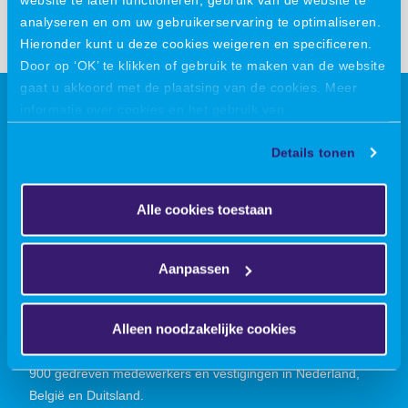
analyseren en om uw gebruikerservaring te optimaliseren.
Hieronder kunt u deze cookies weigeren en specificeren.
Door op ‘OK’ te klikken of gebruik te maken van de website
gaat u akkoord met de plaatsing van de cookies. Meer
informatie over cookies en het gebruik van
Over VIRO
persoonsgegevens door VIRO vindt u
hier
.
Details tonen
VIRO is een open en vooruitstrevend ingenieursbureau: we
helpen onze klanten om succesvolle verbindingen te maken
Alle cookies toestaan
tussen technologie, ambitie, innovatie en prestatie. We zijn
gespecialiseerd in
Product Engineering, Machinebouw
en
Industriële Projecten.
Hierbinnen richten we ons op
Aanpassen
consultancy, engineering en projectmanagement. Met een
daadkrachtige combinatie van expertises en ervaringen
Alleen noodzakelijke cookies
helpen we onze klanten om grenzen te verleggen en
prestaties te verbeteren. Dit doen we internationaal met ruim
900 gedreven medewerkers en vestigingen in Nederland,
België en Duitsland.