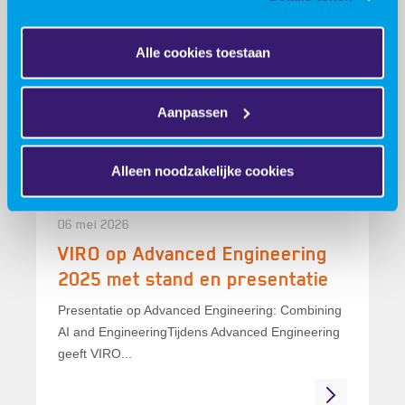
09 juni 2026
Samenwerking, innovatie en een
Alle cookies toestaan
winnaar!
Samenwerking, innovatie en een winnaar!Tijdens
Aanpassen
de Advanced Engineering beurs draaide het op...
Alleen noodzakelijke cookies
06 mei 2026
VIRO op Advanced Engineering
2025 met stand en presentatie
Presentatie op Advanced Engineering: Combining
AI and EngineeringTijdens Advanced Engineering
geeft VIRO...