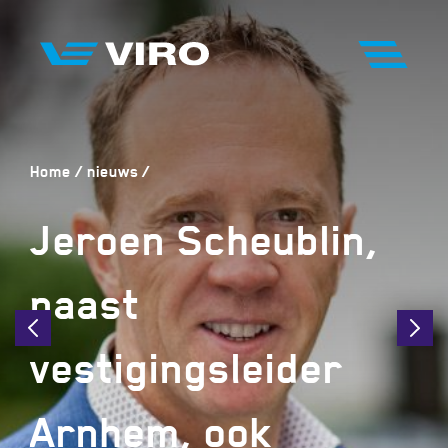
Home
nieuws
Jeroen Scheublin,
naast
vestigingsleider
Arnhem, ook