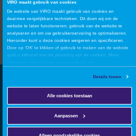
VIRO maakt gebruik van cookies
De website van VIRO maakt gebruik van cookies en
daarmee vergelijkbare technieken. Dit doen wij om de
website te laten functioneren, gebruik van de website te
Indienen
analyseren en om uw gebruikerservaring te optimaliseren.
Hieronder kunt u deze cookies weigeren en specificeren.
Door op ‘OK’ te klikken of gebruik te maken van de website
Verzenden
gaat u akkoord met de plaatsing van de cookies. Meer
informatie over cookies en het gebruik van
persoonsgegevens door VIRO vindt u
hier
.
Details tonen
Over VIRO
Alle cookies toestaan
VIRO is een open en vooruitstrevend ingenieursbureau: we
helpen onze klanten om succesvolle verbindingen te maken
tussen technologie, ambitie, innovatie en prestatie. We zijn
Aanpassen
gespecialiseerd in
Product Engineering, Machinebouw
en
Industriële Projecten.
Hierbinnen richten we ons op
Alleen noodzakelijke cookies
consultancy, engineering en projectmanagement. Met een