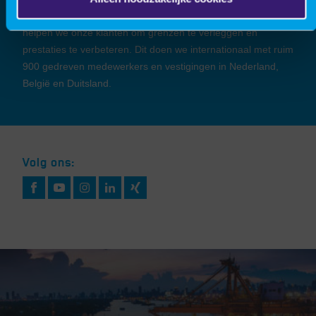
daadkrachtige combinatie van expertises en ervaringen
helpen we onze klanten om grenzen te verleggen en
prestaties te verbeteren. Dit doen we internationaal met ruim
900 gedreven medewerkers en vestigingen in Nederland,
België en Duitsland.
Volg ons: