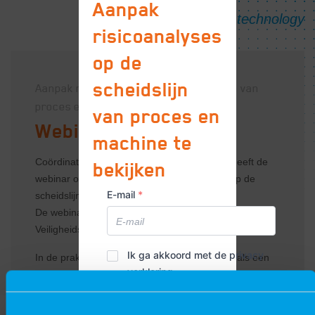
Aanpak
risicoanalyses
op de
scheidslijn
Aanpak risicoanalyses op de scheidslijn van
proces en machine
van proces en
Webinar - Safety
machine te
Coördinator Safety Arno Luisman van VIRO heeft de
bekijken
webinar over de aanpak van risicoanalyses op de
E-mail
*
scheidslijn van proces en machine gegeven.
De webinar vond plaats tijdens de online Industriële
Veiligheidsdagen, georganiseerd door het FHI.
Privacy
Ik ga akkoord met de privacy
In de praktijk ontstaan regelmatig problemen als een
verklaring
*
verklaring
machine procesmatig en een proces machinematig
beoordeeld wordt. Benieuwd hoe je de juist keuze
maakt? Kijk dan hieronder de webinar terug!