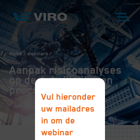
Home
webinars
Aanpak risicoanalyses
op de scheidslijn van
proces en machine
Vul hieronder
uw mailadres
in om de
webinar