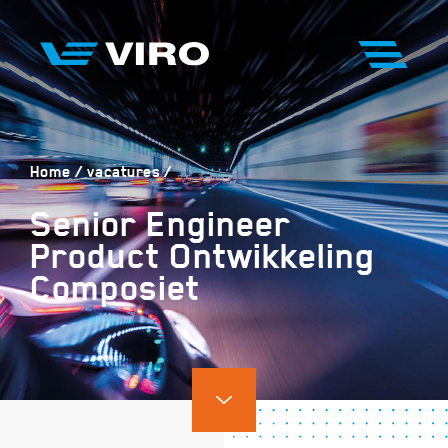
Home
vacatures
Senior Engineer
Product Ontwikkeling
Composiet