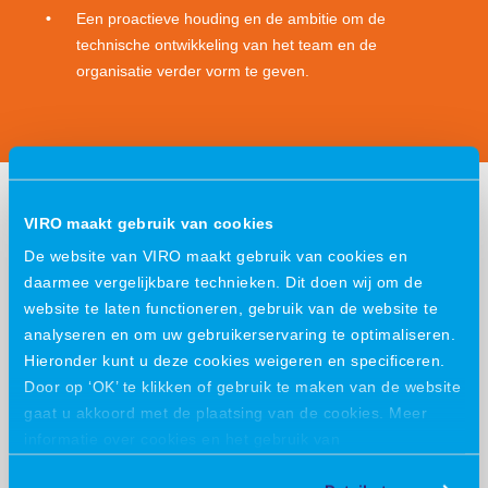
Een proactieve houding en de ambitie om de
technische ontwikkeling van het team en de
organisatie verder vorm te geven.
Wat bieden wij
VIRO maakt gebruik van cookies
De website van VIRO maakt gebruik van cookies en
jou?
daarmee vergelijkbare technieken. Dit doen wij om de
website te laten functioneren, gebruik van de website te
analyseren en om uw gebruikerservaring te optimaliseren.
Uitzicht op een vast contract bij VIRO
Hieronder kunt u deze cookies weigeren en specificeren.
Door op ‘OK’ te klikken of gebruik te maken van de website
35 vakantiedagen
gaat u akkoord met de plaatsing van de cookies. Meer
informatie over cookies en het gebruik van
persoonsgegevens door VIRO vindt u
hier
.
Vergoeding voor het woon – werkverkeer of gebruik