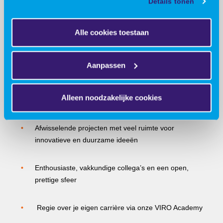
Details tonen
van een zakelijke NS-business card
Alle cookies toestaan
Je kunt gebruik maken van een fietsleaseplan
Uitstekende pensioenvoorziening bij Nationale
Aanpassen
Nederlanden
Alleen noodzakelijke cookies
Collectieve zorgverzekering via VGZ
Afwisselende projecten met veel ruimte voor
innovatieve en duurzame ideeën
Enthousiaste, vakkundige collega’s en een open,
prettige sfeer
Regie over je eigen carrière via onze VIRO Academy