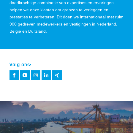
daadkrachtige combinatie van expertises en ervaringen
helpen we onze klanten om grenzen te verleggen en
prestaties te verbeteren. Dit doen we internationaal met ruim
900 gedreven medewerkers en vestigingen in Nederland,
België en Duitsland.
Volg ons: