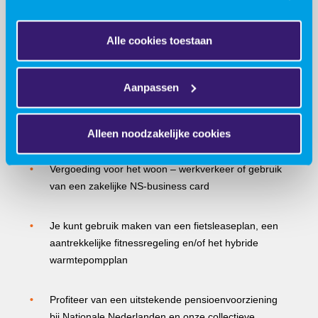
Regie over je eigen carrière via onze VIRO Academy
Alle cookies toestaan
Prima mogelijkheden en faciliteiten om hybride te
Aanpassen
werken, inclusief thuiswerkvergoeding
22 vakantiedagen en 13 ATV-dagen
Alleen noodzakelijke cookies
Vergoeding voor het woon – werkverkeer of gebruik
van een zakelijke NS-business card
Je kunt gebruik maken van een fietsleaseplan, een
aantrekkelijke fitnessregeling en/of het hybride
warmtepompplan
Profiteer van een uitstekende pensioenvoorziening
bij Nationale Nederlanden en onze collectieve