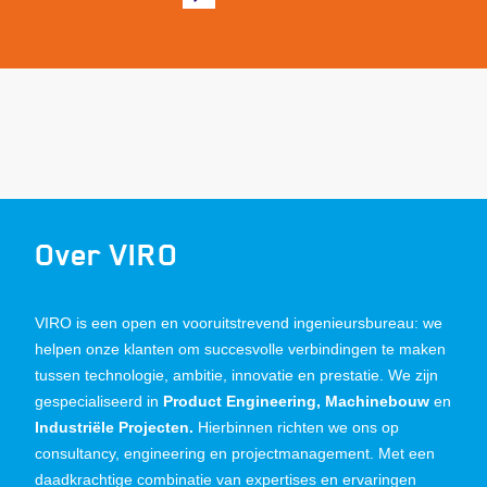
Over VIRO
VIRO is een open en vooruitstrevend ingenieursbureau: we
helpen onze klanten om succesvolle verbindingen te maken
tussen technologie, ambitie, innovatie en prestatie. We zijn
gespecialiseerd in
Product Engineering, Machinebouw
en
Industriële Projecten.
Hierbinnen richten we ons op
consultancy, engineering en projectmanagement. Met een
daadkrachtige combinatie van expertises en ervaringen