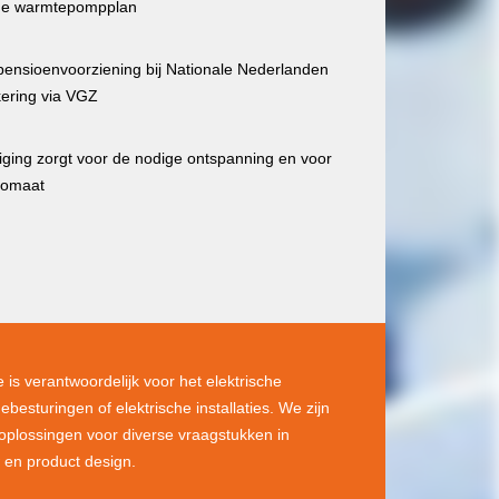
ride warmtepompplan
 pensioenvoorziening bij Nationale Nederlanden
kering via VGZ
ging zorgt voor de nodige ontspanning en voor
utomaat
 is verantwoordelijk voor het elektrische
besturingen of elektrische installaties. We zijn
 oplossingen voor diverse vraagstukken in
 en product design.