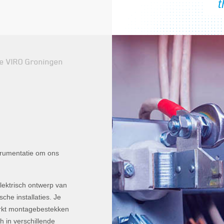
ie VIRO Groningen
trumentatie om ons
elektrisch ontwerp van
he installaties. Je
werkt montagebestekken
h in verschillende