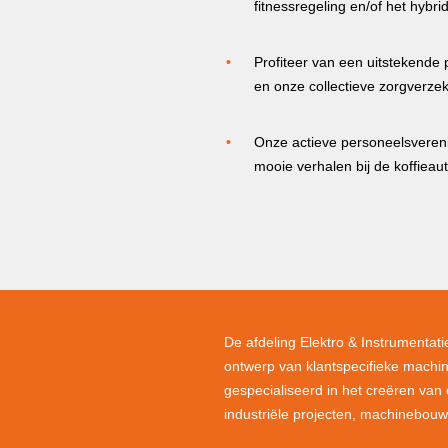
fitnessregeling en/of het hyb
Profiteer van een uitstekende
en onze collectieve zorgverze
Onze actieve personeelsvereni
mooie verhalen bij de koffiea
De afdeling Elektro & Instrumentatie
ontwerp van klantspecifieke machine
gespecialiseerd in het creëren van
industriële projecten, machinebouw