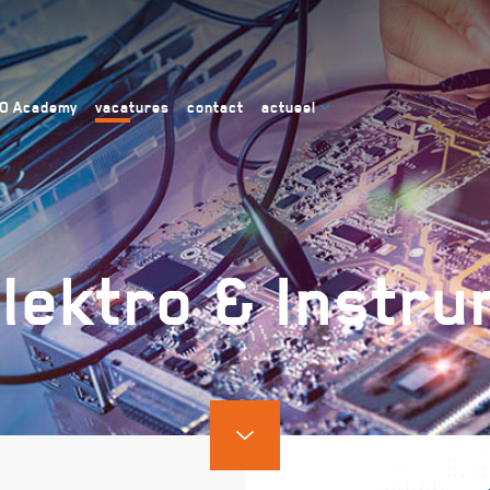
RO Academy
vacatures
contact
actueel
lektro & Instru