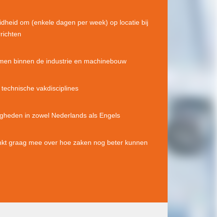
eidheid om (enkele dagen per week) op locatie bij
richten
men binnen de industrie en machinebouw
 technische vakdisciplines
heden in zowel Nederlands als Engels
enkt graag mee over hoe zaken nog beter kunnen