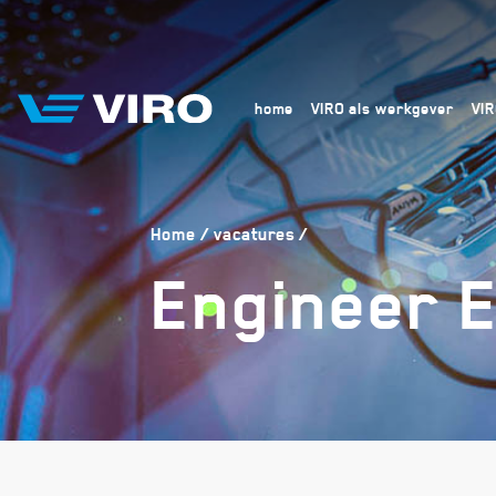
home
VIRO als werkgever
VI
Home
vacatures
Engineer E