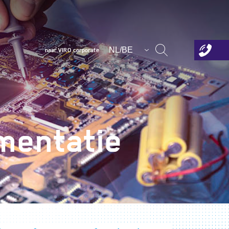
NL/BE
naar VIRO corporate
mentatie