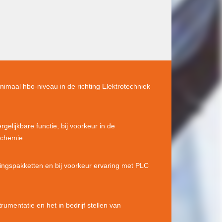
imaal hbo-niveau in de richting Elektrotechniek
rgelijkbare functie, bij voorkeur in de
ochemie
ingspakketten en bij voorkeur ervaring met PLC
strumentatie en het in bedrijf stellen van