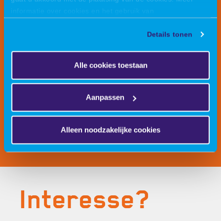
· Enthousiaste, vakkundige collega’s en een open,
informatie over cookies en het gebruik van
prettige sfeer
persoonsgegevens door VIRO vindt u
hier
.
Details tonen
· Stagevergoeding
· Ruimte voor eigen initiatief en ontwikkeling van
Alle cookies toestaan
jouw talenten
· Onze actieve personeelsvereniging zorgt voor de
Aanpassen
nodige ontspanning en voor mooie verhalen bij de
koffieautomaat
Alleen noodzakelijke cookies
Interesse?