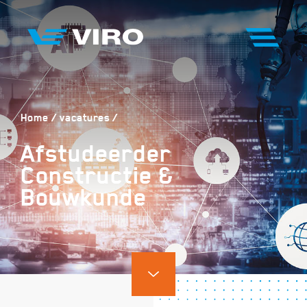
Home
vacatures
Afstudeerder
Constructie &
Bouwkunde