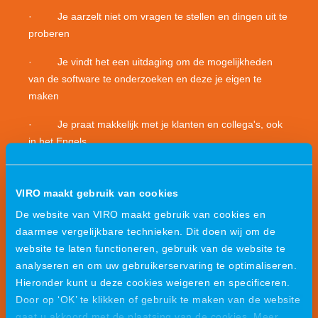
· Je aarzelt niet om vragen te stellen en dingen uit te
proberen
· Je vindt het een uitdaging om de mogelijkheden
van de software te onderzoeken en deze je eigen te
maken
· Je praat makkelijk met je klanten en collega's, ook
in het Engels
· Als het gaat om je inzet ben je flexibel
VIRO maakt gebruik van cookies
De website van VIRO maakt gebruik van cookies en
daarmee vergelijkbare technieken. Dit doen wij om de
website te laten functioneren, gebruik van de website te
Wat bieden wij jou?
analyseren en om uw gebruikerservaring te optimaliseren.
Hieronder kunt u deze cookies weigeren en specificeren.
· Hightech projecten met veel ruimte voor
Door op ‘OK’ te klikken of gebruik te maken van de website
innovatieve en duurzame ideeën
gaat u akkoord met de plaatsing van de cookies. Meer