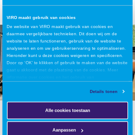
gemotoriseerde versies daarvan.
VIRO maakt gebruik van cookies
De website van VIRO maakt gebruik van cookies en
daarmee vergelijkbare technieken. Dit doen wij om de
website te laten functioneren, gebruik van de website te
analyseren en om uw gebruikerservaring te optimaliseren.
Hieronder kunt u deze cookies weigeren en specificeren.
Door op ‘OK’ te klikken of gebruik te maken van de website
gaat u akkoord met de plaatsing van de cookies. Meer
informatie over cookies en het gebruik van
persoonsgegevens door VIRO vindt u
hier
.
Details tonen
Alle cookies toestaan
Aanpassen
Zelfstandigheid en