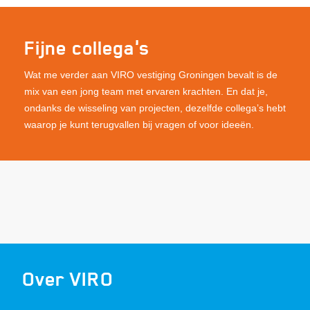
Fijne collega's
Wat me verder aan VIRO vestiging Groningen bevalt is de
mix van een jong team met ervaren krachten. En dat je,
ondanks de wisseling van projecten, dezelfde collega’s hebt
waarop je kunt terugvallen bij vragen of voor ideeën.
Over VIRO