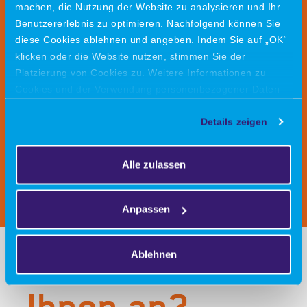
machen, die Nutzung der Website zu analysieren und Ihr
Benutzererlebnis zu optimieren. Nachfolgend können Sie
Hohe Glaubwürdigkeit im Defense-Umfeld sowie
diese Cookies ablehnen und angeben. Indem Sie auf „OK“
Verständnis für Sprache, Kultur und Prozesse der
klicken oder die Website nutzen, stimmen Sie der
Branche
Platzierung von Cookies zu. Weitere Informationen zu
Cookies und der Verwendung personenbezogener Daten
durch VIRO finden Sie
hier
.
Geduld, strategischer Weitblick und langfristige
Details zeigen
Vertriebsorientierung in einem Markt mit langen
Entscheidungszyklen
Alle zulassen
Anpassen
Ablehnen
Was bieten wir
Ihnen an?