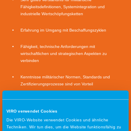
Fähigkeitsdefinitionen, Systemintegration und
industrielle Wertschöpfungsketten
Erfahrung im Umgang mit Beschaffungszyklen
Fähigkeit, technische Anforderungen mit
wirtschaftlichen und strategischen Aspekten zu
verbinden
Kenntnisse militärischer Normen, Standards und
Zertifizierungsprozesse sind von Vorteil
Ausgeprägte Stärke im Beziehungsaufbau und im
Stakeholder-Management
VIRO verwendet Cookies
Die VIRO-Website verwendet Cookies und ähnliche
Strukturierte Arbeitsweise sowie Erfahrung im Aufbau
Techniken. Wir tun dies, um die Website funktionsfähig zu
und Management komplexer Sales-Pipelines