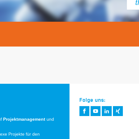
Folge uns:
uf
Projektmanagement
und
lexe Projekte für den