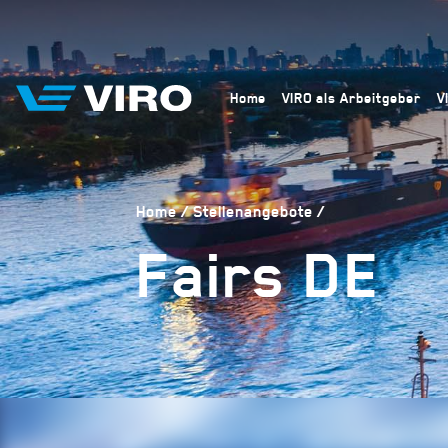
Home
VIRO als Arbeitgeber
V
Home
Stellenangebote
Fairs DE