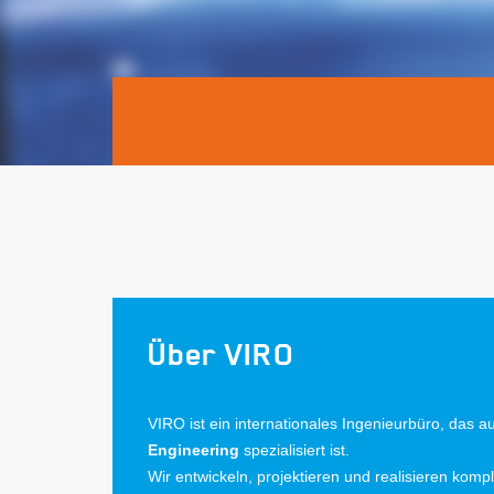
Über VIRO
VIRO ist ein internationales Ingenieurbüro, das a
Engineering
spezialisiert ist.
Wir entwickeln, projektieren und realisieren komp