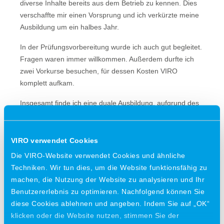
diverse Inhalte bereits aus dem Betrieb zu kennen. Dies
verschaffte mir einen Vorsprung und ich verkürzte meine
Ausbildung um ein halbes Jahr.
In der Prüfungsvorbereitung wurde ich auch gut begleitet.
Fragen waren immer willkommen. Außerdem durfte ich
zwei Vorkurse besuchen, für dessen Kosten VIRO
komplett aufkam.
Insgesamt finde ich eine duale Ausbildung, aufgrund des
Zusammenspiels der Theorie und der Praxis, sehr
empfehlenswert. Allerdings ist es dann wichtig auf einen
guten Betrieb zu setzen. Das war bei mir glücklicher
VIRO verwendet Cookies
Weise der Fall. Hier kämpft nicht jeder für sich, sondern
Die VIRO-Website verwendet Cookies und ähnliche
es wird Wert auf Zusammenhalt und Teamwork gelegt.
Techniken. Wir tun dies, um die Website funktionsfähig zu
Das finde ich toll!
machen, die Nutzung der Website zu analysieren und Ihr
Benutzererlebnis zu optimieren. Nachfolgend können Sie
Nun habe ich meine Ausbildung erfolgreich
diese Cookies ablehnen und angeben. Indem Sie auf „OK“
abgeschlossen und bin gerne weiter bei VIRO beschäftigt.
klicken oder die Website nutzen, stimmen Sie der