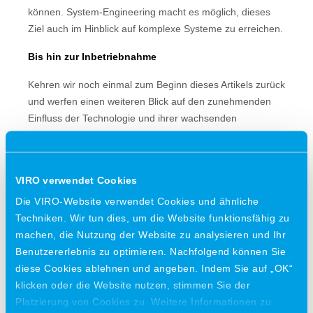
können. System-Engineering macht es möglich, dieses
Ziel auch im Hinblick auf komplexe Systeme zu erreichen.
Bis hin zur Inbetriebnahme
Kehren wir noch einmal zum Beginn dieses Artikels zurück
und werfen einen weiteren Blick auf den zunehmenden
Einfluss der Technologie und ihrer wachsenden
Komplexität. In diesem Rahmen verweist André Scheer
auf einen weiteren Vorteil von System-Engineering: „Der
Systemarchitekt hat den Überblick darüber, was wichtig
VIRO verwendet Cookies
ist, damit der Gesamtentwurf ein Erfolg wird. Er ist in der
Die VIRO-Website verwendet Cookies und ähnliche
Lage, Wichtiges und Nebensächliches voneinander zu
Techniken. Wir tun dies, um die Website funktionsfähig zu
trennen, und entwickelt dadurch ein umfassendes
machen, die Nutzung der Website zu analysieren und Ihr
Verständnis dessen, was die Maschine leisten muss.
Benutzererlebnis zu optimieren. Nachfolgend können Sie
Resultat ist nicht nur ein Entwurf, der von außen besser
diese Cookies ablehnen und angeben. Indem Sie auf „OK“
aussieht, sondern auch eine bessere Lösung bis hin zur
klicken oder die Website nutzen, stimmen Sie der
Inbetriebnahme.“
Platzierung von Cookies zu. Weitere Informationen zu