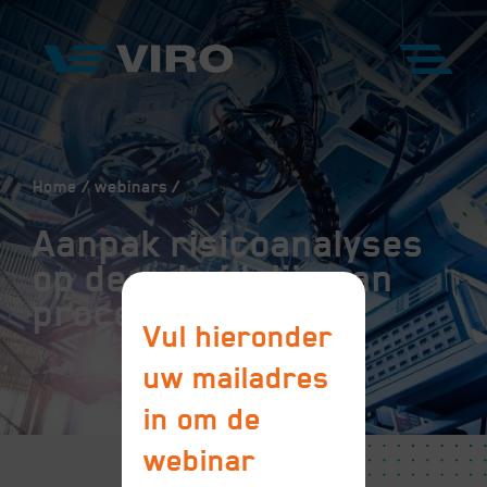
Home
webinars
Aanpak risicoanalyses
op de scheidslijn van
proces en machine
Vul hieronder
uw mailadres
in om de
webinar