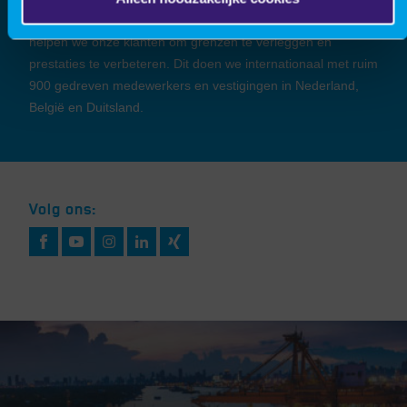
daadkrachtige combinatie van expertises en ervaringen
helpen we onze klanten om grenzen te verleggen en
prestaties te verbeteren. Dit doen we internationaal met ruim
900 gedreven medewerkers en vestigingen in Nederland,
België en Duitsland.
Volg ons: