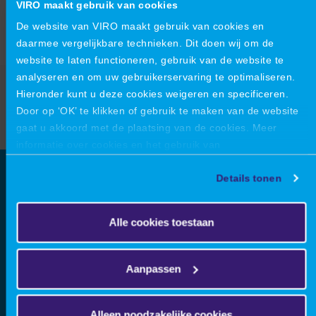
VIRO maakt gebruik van cookies
De website van VIRO maakt gebruik van cookies en
daarmee vergelijkbare technieken. Dit doen wij om de
website te laten functioneren, gebruik van de website te
Indienen
analyseren en om uw gebruikerservaring te optimaliseren.
Hieronder kunt u deze cookies weigeren en specificeren.
Door op ‘OK’ te klikken of gebruik te maken van de website
Verzenden
gaat u akkoord met de plaatsing van de cookies. Meer
informatie over cookies en het gebruik van
persoonsgegevens door VIRO vindt u
hier
.
Details tonen
Over VIRO
Alle cookies toestaan
VIRO is een open en vooruitstrevend ingenieursbureau: we
helpen onze klanten om succesvolle verbindingen te maken
tussen technologie, ambitie, innovatie en prestatie. We zijn
Aanpassen
gespecialiseerd in
Product Engineering, Machinebouw
en
Industriële Projecten.
Hierbinnen richten we ons op
Alleen noodzakelijke cookies
consultancy, engineering en projectmanagement. Met een