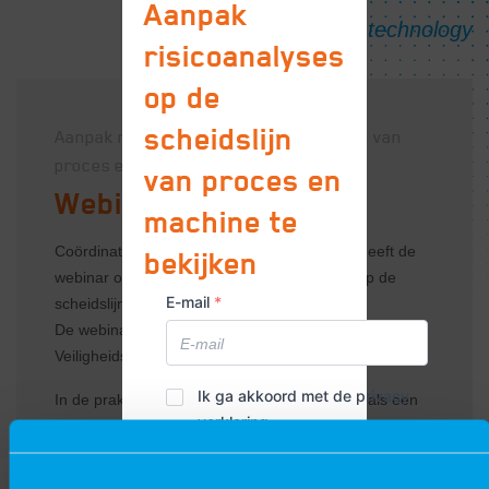
Aanpak
risicoanalyses
op de
scheidslijn
Aanpak risicoanalyses op de scheidslijn van
proces en machine
van proces en
Webinar - Safety
machine te
Coördinator Safety Arno Luisman van VIRO heeft de
bekijken
webinar over de aanpak van risicoanalyses op de
E-mail
*
scheidslijn van proces en machine gegeven.
De webinar vond plaats tijdens de online Industriële
Veiligheidsdagen, georganiseerd door het FHI.
Privacy
Ik ga akkoord met de privacy
In de praktijk ontstaan regelmatig problemen als een
verklaring
*
verklaring
machine procesmatig en een proces machinematig
beoordeeld wordt. Benieuwd hoe je de juist keuze
maakt? Kijk dan hieronder de webinar terug!