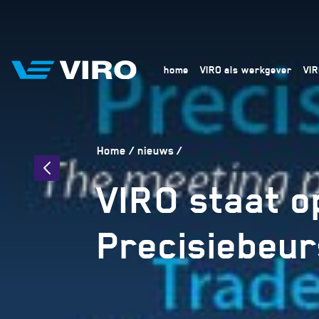
home
VIRO als werkgever
VI
Home
nieuws
VIRO staat o
Precisiebeu