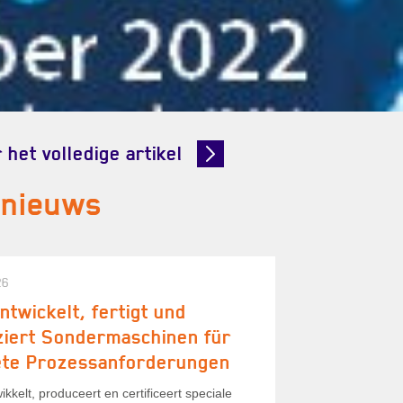
 het volledige artikel
 nieuws
26
ntwickelt, fertigt und
iziert Sondermaschinen für
ete Prozessanforderungen
kkelt, produceert en certificeert speciale