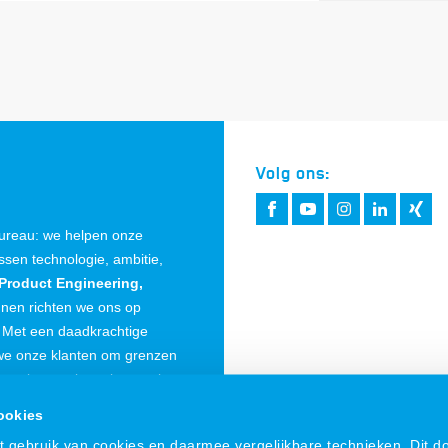
Volg ons:
bureau: we helpen onze
sen technologie, ambitie,
Product Engineering,
nen richten we ons op
 Met een daadkrachtige
 we onze klanten om grenzen
n we internationaal met ruim
rland, België en Duitsland.
ookies
gebruik van cookies en daarmee vergelijkbare technieken. Dit d