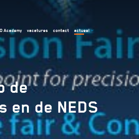
RO Academy
vacatures
contact
actueel
p de
rs en de NEDS