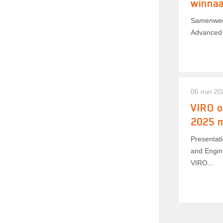
winnaa
Samenwerk
Advanced 
06 mei 20
VIRO o
2025 m
Presentat
and Engin
VIRO...