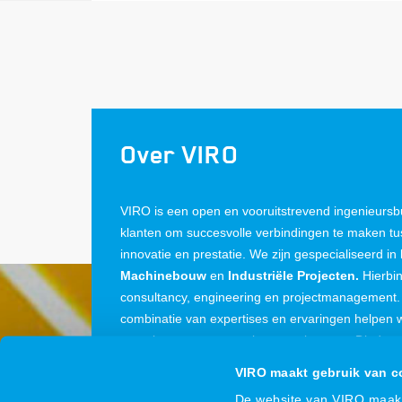
Over VIRO
VIRO is een open en vooruitstrevend ingenieurs
klanten om succesvolle verbindingen te maken tus
innovatie en prestatie. We zijn gespecialiseerd in
Machinebouw
en
Industriële Projecten.
Hierbin
consultancy, engineering en projectmanagement.
combinatie van expertises en ervaringen helpen
te verleggen en prestaties te verbeteren. Dit doe
900 gedreven medewerkers en vestigingen in Nede
VIRO maakt gebruik van c
De website van VIRO maakt 