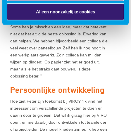
de omgang met oudere collega’s? “Bij E&I in Hengelo
Alleen noodzakelijke cookies
werken mensen van 24 tot 65 jaar. Er zijn ook oudere
collega’s met veel ervaring, en dat is waardevol.
Soms heb je misschien een idee, maar dat betekent
niet dat het altijd de beste oplossing is. Ervaring kan
dan helpen. We hebben bijvoorbeeld een collega die
veel weet over paneelbouw. Zelf heb ik nog nooit in
een werkplaats gewerkt. Zo’n collega kan mij dan
wijzen op dingen: ‘Op papier ziet het er goed uit,
maar als je het straks gaat bouwen, is deze
oplossing beter.’”
Persoonlijke ontwikkeling
Hoe ziet Peter zijn toekomst bij VIRO? “Ik vind het
interessant om verschillende projecten te doen en
daarin door te groeien. Dat wil ik graag hier bij VIRO
doen, en me daarbij door ontwikkelen tot teamleider
of projectleider. De mogelijkheden zijn er. Ik heb een