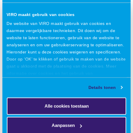
werken Voor Zeiss werk ik nu ook aan de equipment voor
hun test beds. Dat is mijn eerste grote hightech project.
VIRO maakt gebruik van cookies
Zo ben ik regelmatig met verschillende projecten bezig.
De website van VIRO maakt gebruik van cookies en
Het is nooit meer van hetzelfde, nooit eentonig. Ik vind het
daarmee vergelijkbare technieken. Dit doen wij om de
ook heel interessant om de verschillen te zien tussen
website te laten functioneren, gebruik van de website te
hightech en industriële projecten: wat zijn de
analyseren en om uw gebruikerservaring te optimaliseren.
requirements, wat is de scope. Op geen enkel moment
Hieronder kunt u deze cookies weigeren en specificeren.
voelde ik mij verveeld.”
Door op ‘OK’ te klikken of gebruik te maken van de website
gaat u akkoord met de plaatsing van de cookies. Meer
informatie over cookies en het gebruik van
persoonsgegevens door VIRO vindt u
hier
.
Details tonen
De backing van ervaring
In onze kennismaking voor het interview vertelt Peter
Alle cookies toestaan
dat hij het fijn vindt om in een team met
leeftijdsgenoten te werken. “Dat zijn niet alleen
collega’s, maar ook vrienden. Buiten het werk om
Aanpassen
gaan we vaak padelen, squashen of karten.” Hoe is