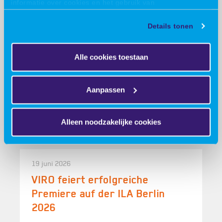
informatie over cookies en het gebruik van
13 juli 2026
persoonsgegevens door VIRO vindt u
hier
.
VIRO entwickelt, fertigt und
Details tonen
zertifiziert Sondermaschinen
für konkrete
Alle cookies toestaan
Prozessanforderungen
VIRO ontwikkelt, produceert en certificeert
Aanpassen
speciale machines voor specifieke
procesvereistenStandaardmachines die in...
Alleen noodzakelijke cookies
19 juni 2026
VIRO feiert erfolgreiche
Premiere auf der ILA Berlin
2026