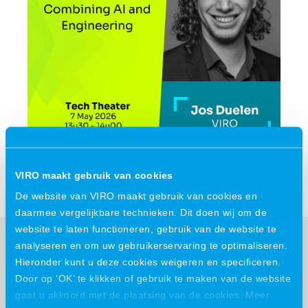
Deel dit bericht:
VIRO maakt gebruik van cookies
De website van VIRO maakt gebruik van cookies en
daarmee vergelijkbare technieken. Dit doen wij om de
website te laten functioneren, gebruik van de website te
analyseren en om uw gebruikerservaring te optimaliseren.
Meer nieuws
Hieronder kunt u deze cookies weigeren en specificeren.
Door op ‘OK’ te klikken of gebruik te maken van de website
gaat u akkoord met de plaatsing van de cookies. Meer