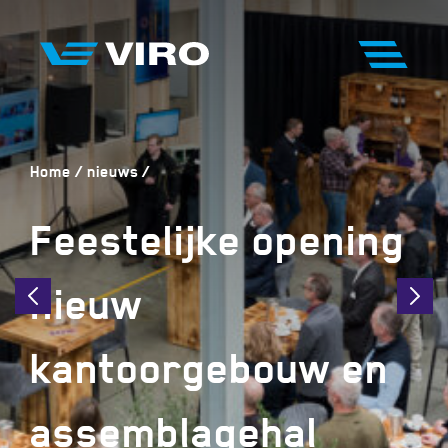
Home
nieuws
Feestelijke opening
nieuw
kantoorgebouw en
assemblagehal